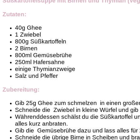
Süßkartoffelsuppe mit Birnen und Thymian (Ve
Zutaten:
40g Ghee
1 Zwiebel
800g Süßkartoffeln
2 Birnen
800ml Gemüsebrühe
250ml Hafersahne
einige Thymianzweige
Salz und Pfeffer
Zubereitung:
Gib 25g Ghee zum schmelzen in einen großen
Schneide die Zwiebel in kleine Würfel und gib 
Währenddessen schälst du die Süßkartoffel und
alles kurz anbraten.
Gib die Gemüsebrühe dazu und lass alles für 
Schneide die übrige Birne in Scheiben und br