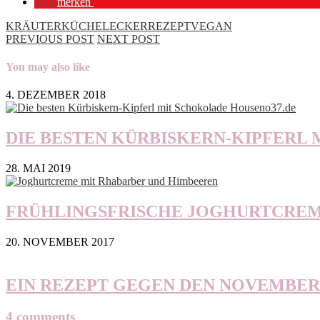
merken
KRÄUTER
KÜCHE
LECKER
REZEPT
VEGAN
PREVIOUS POST
NEXT POST
You may also like
4. DEZEMBER 2018
DIE BESTEN KÜRBISKERN-KIPFERL
28. MAI 2019
FRÜHLINGSFRISCHE JOGHURTCREM
20. NOVEMBER 2017
EIN REZEPT GEGEN DEN NOVEMBE
4 comments