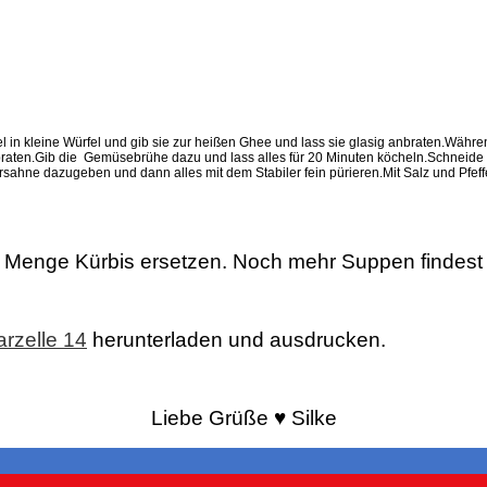
n kleine Würfel und gib sie zur heißen Ghee und lass sie glasig anbraten.Während
anbraten.Gib die Gemüsebrühe dazu und lass alles für 20 Minuten köcheln.Schneid
rsahne dazugeben und dann alles mit dem Stabiler fein pürieren.Mit Salz und Pfeff
he Menge Kürbis ersetzen. Noch mehr Suppen findes
arzelle 14
herunterladen und ausdrucken.
Liebe Grüße ♥ Silke