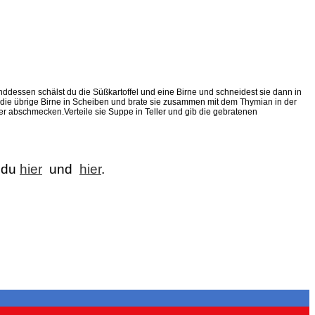
dessen schälst du die Süßkartoffel und eine Birne und schneidest sie dann in
e die übrige Birne in Scheiben und brate sie zusammen mit dem Thymian in der
er abschmecken.Verteile sie Suppe in Teller und gib die gebratenen
t du
hier
und
hier
.