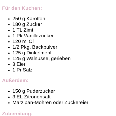
Für den Kuchen:
250 g
Karotten
180 g
Zucker
1 TL
Zimt
1 Pk Vanillezucker
120 ml
Öl
1/2 Pkg.
Backpulver
125 g
Dinkelmehl
125 g
Walnüsse, gerieben
3
Eier
1 Pr
Salz
Außerdem:
150 g
Puderzucker
3 EL
Zitronensaft
Marzipan-Möhren oder Zuckereier
Zubereitung: