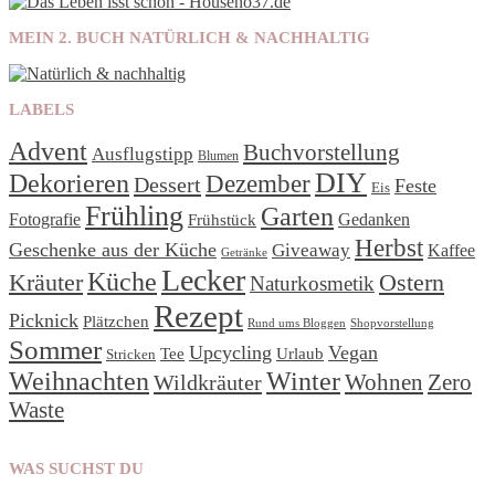
MEIN 2. BUCH NATÜRLICH & NACHHALTIG
LABELS
Advent
Buchvorstellung
Ausflugstipp
Blumen
DIY
Dekorieren
Dezember
Dessert
Feste
Eis
Frühling
Garten
Fotografie
Frühstück
Gedanken
Herbst
Geschenke aus der Küche
Giveaway
Kaffee
Getränke
Lecker
Küche
Kräuter
Ostern
Naturkosmetik
Rezept
Picknick
Plätzchen
Rund ums Bloggen
Shopvorstellung
Sommer
Upcycling
Vegan
Tee
Urlaub
Stricken
Winter
Weihnachten
Wohnen
Zero
Wildkräuter
Waste
WAS SUCHST DU