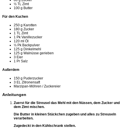
80
g
Zucker
½
TL
Zimt
100
g
Butter
Für den Kuchen
250
g
Karotten
180
g
Zucker
1
TL
Zimt
1
Pk
Vanillezucker
120
ml
Öl
½
Pk
Backpulver
125
g
Dinkelmehl
125
g
Walnüsse
gerieben
3
Eier
1
Pr
Salz
Außerdem
150
g
Puderzucker
3
EL
Zitronensaft
Marzipan-Möhren / Zuckereier
Anleitungen
Zuerst für die Streusel das Mehl mit den Nüssen, dem Zucker und
dem Zimt mischen.
Die Butter in kleinen Stückchen zugeben und alles zu Streuseln
verarbeiten.
Zugedeckt in den Kühlschrank stellen.