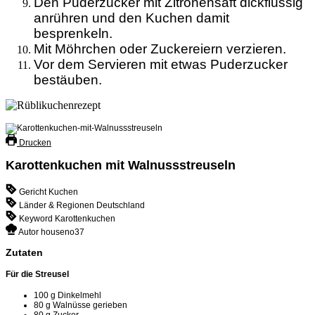
Den Puderzucker mit Zitronensaft dickflüssig
anrühren und den Kuchen damit
besprenkeln.
Mit Möhrchen oder Zuckereiern verzieren.
Vor dem Servieren mit etwas Puderzucker
bestäuben.
Drucken
Karottenkuchen mit Walnussstreuseln
Gericht
Kuchen
Länder & Regionen
Deutschland
Keyword
Karottenkuchen
Autor
houseno37
Zutaten
Für die Streusel
100
g
Dinkelmehl
80
g
Walnüsse
gerieben